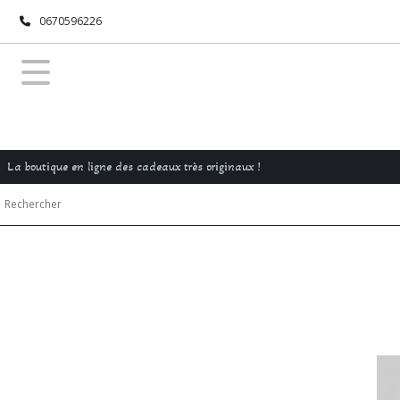
0670596226
La boutique en ligne des cadeaux très originaux !