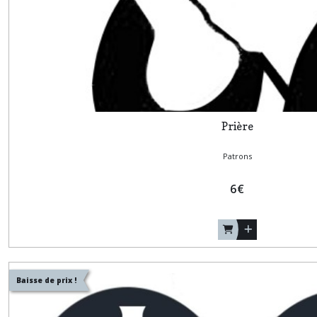
Prière
Patrons
6
€
Baisse de prix !