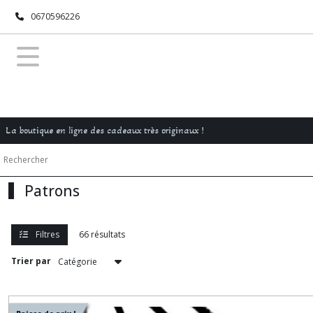
Fermer
0670596226
FILTRES
Tous
les
produits
La boutique en ligne des cadeaux très originaux !
Patrons
(66)
Patrons
Afficher
les
résultats
Filtres
66 résultats
Trier par