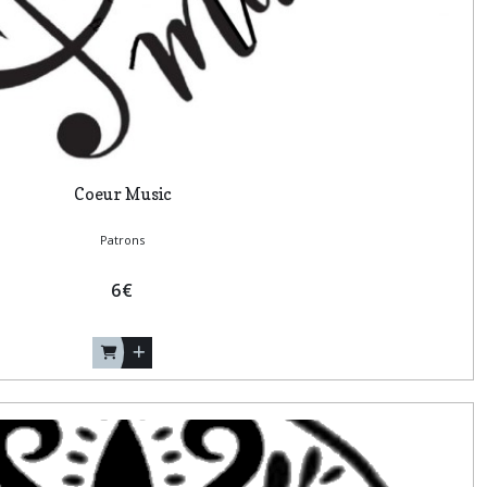
Coeur Music
Patrons
6
€