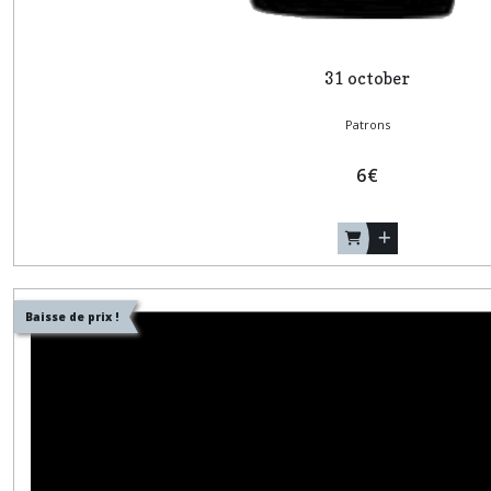
31 october
Patrons
6
€
Baisse de prix !