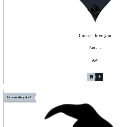
Coeur I love you
Patrons
6
€
Baisse de prix !