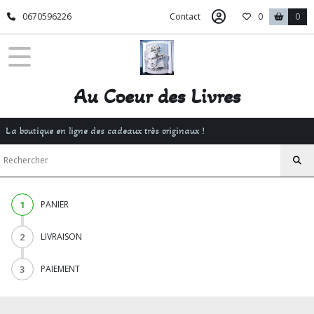
0670596226
Contact
0
0
Au Coeur des Livres
La boutique en ligne des cadeaux très originaux !
1
PANIER
2
LIVRAISON
3
PAIEMENT