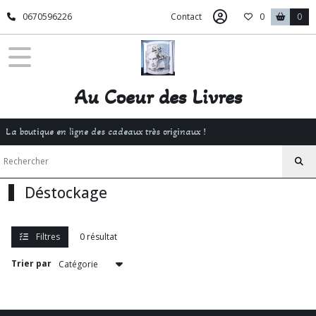
Fermer
0670596226
Contact
0
0
FILTRES
Tous
Au Coeur des Livres
les
produits
La boutique en ligne des cadeaux très originaux !
Afficher
les
Déstockage
résultats
Filtres
0 résultat
Trier par