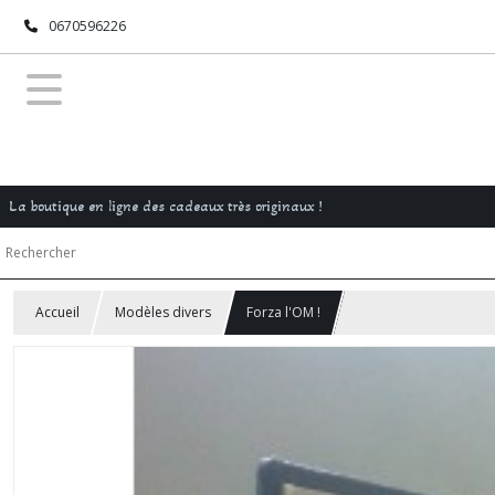
0670596226
La boutique en ligne des cadeaux très originaux !
Accueil
Modèles divers
Forza l'OM !