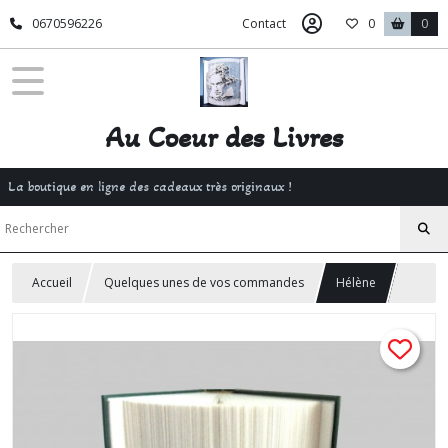
0670596226
Contact
0
0
Au Coeur des Livres
La boutique en ligne des cadeaux très originaux !
Accueil
Quelques unes de vos commandes
Hélène