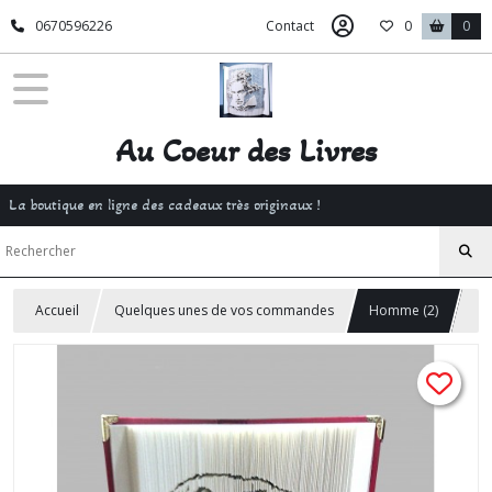
0670596226
Contact
0
0
Au Coeur des Livres
La boutique en ligne des cadeaux très originaux !
Accueil
Quelques unes de vos commandes
Homme (2)