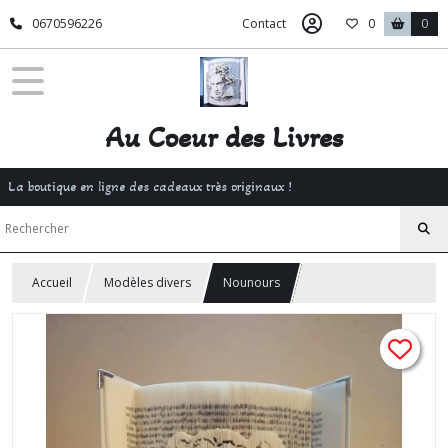
0670596226
Contact
0
0
Au Coeur des Livres
La boutique en ligne des cadeaux très originaux !
Accueil
Modèles divers
Nounours