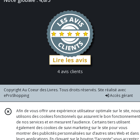
Note globale : 4,8/5
4 avis clients
Copyright Au Coeur des Livres. Tous droits réservés. Site réalisé avec
eProShopping
Accès gérant
Afin de vous offrir une expérience utilisateur optimale sur le site, nous
utilisons des cookies fonctionnels qui assurent le bon fonctionnement
de nos services et en mesurent l’audience. Certains tiers utilisent
également des cookies de suivi marketing sur le site pour vous
montrer des publicités personnalisées sur d’autres sites Web et dans
leurs applications. En cliquant sur le bouton “J’accepte” vous acceptez