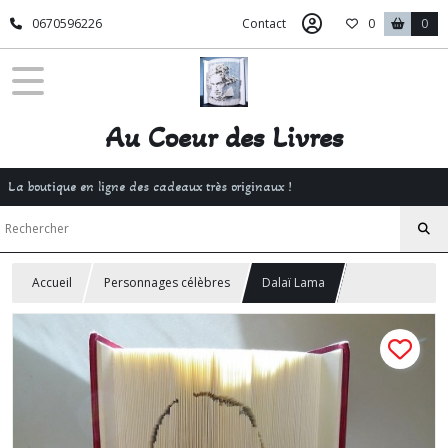
0670596226
Contact
0
0
Au Coeur des Livres
La boutique en ligne des cadeaux très originaux !
Accueil
Personnages célèbres
Dalaï Lama