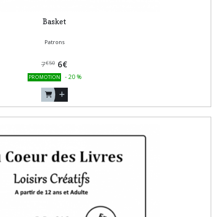
Basket
Patrons
6
€
€
50
7
-
20
%
PROMOTION