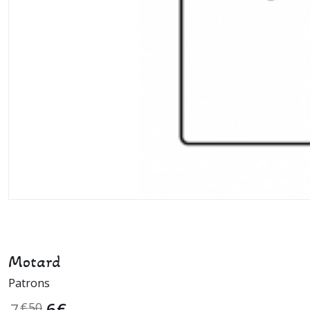
Motard
Patrons
6
€
7
€
50