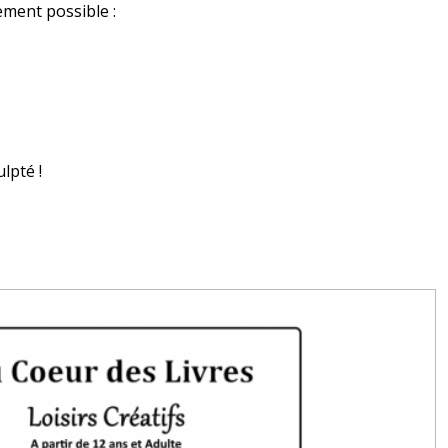
ement possible :
lpté !