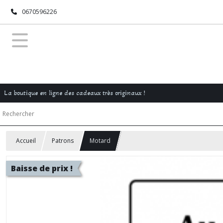
0670596226
La boutique en ligne des cadeaux très originaux !
Accueil
Patrons
Motard
Baisse de prix !