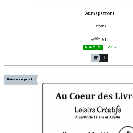
Aum (patron)
Patrons
6
€
€
50
7
-
20
%
PROMOTION
Baisse de prix !