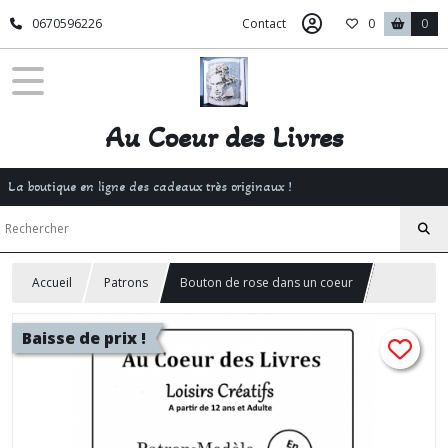
0670596226
Contact
0
0
Au Coeur des Livres
La boutique en ligne des cadeaux très originaux !
Accueil
Patrons
Bouton de rose dans un coeur
Baisse de prix !