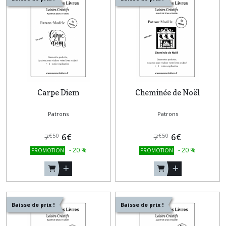
Carpe Diem
Cheminée de Noël
Patrons
Patrons
6
€
6
€
€
50
€
50
7
7
-
20
%
-
20
%
PROMOTION
PROMOTION
Baisse de prix !
Baisse de prix !