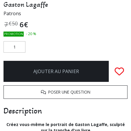
Gaston Lagaffe
Patrons
6
€
7
€
50
-
20
%
PROMOTION
AJOUTER AU PANIER
POSER UNE QUESTION
Description
Créez vous-même le portrait de Gaston Lagaffe, sculpté
sur la tranche d'un livre