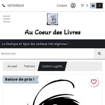
0670596226
Contact
0
0
Au Coeur des Livres
La boutique en ligne des cadeaux très originaux !
Accueil
Patrons
Gaston Lagaffe
Baisse de prix !