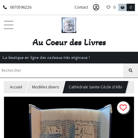
0670596226
Contact
0
0
Au Coeur des Livres
La boutique en ligne des cadeaux très originaux !
Accueil
Modèles divers
Cathédrale Sainte-Cécile d'Albi