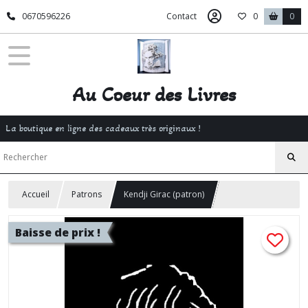
0670596226
Contact
0
0
Au Coeur des Livres
La boutique en ligne des cadeaux très originaux !
Accueil
Patrons
Kendji Girac (patron)
Baisse de prix !