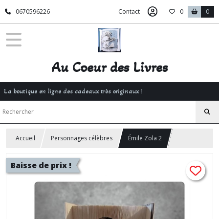
0670596226
Contact
0
0
Au Coeur des Livres
La boutique en ligne des cadeaux très originaux !
Accueil
Personnages célèbres
Émile Zola 2
Baisse de prix !