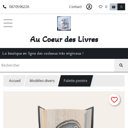
0670596226
Contact
0
0
Au Coeur des Livres
La boutique en ligne des cadeaux très originaux !
Accueil
Modèles divers
Palette peintre