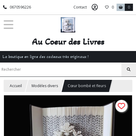
0670596226
Contact
0
0
Au Coeur des Livres
La boutique en ligne des cadeaux très originaux !
Accueil
Modèles divers
Cœur bombé et fleurs