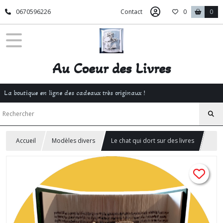
0670596226
Contact
0
0
Au Coeur des Livres
La boutique en ligne des cadeaux très originaux !
Accueil
Modèles divers
Le chat qui dort sur des livres