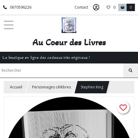
0670596226
Contact
0
0
Au Coeur des Livres
La boutique en ligne des cadeaux très originaux !
Accueil
Personnages célèbres
Stephen King