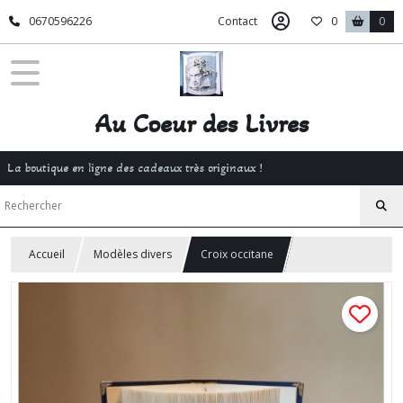
0670596226
Contact
0
0
Au Coeur des Livres
La boutique en ligne des cadeaux très originaux !
Accueil
Modèles divers
Croix occitane