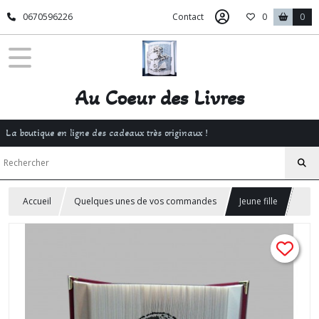
0670596226
Contact
0
0
Au Coeur des Livres
La boutique en ligne des cadeaux très originaux !
Accueil
Quelques unes de vos commandes
Jeune fille