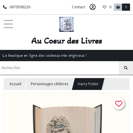
0670596226
Contact
0
0
Au Coeur des Livres
La boutique en ligne des cadeaux très originaux !
Accueil
Personnages célèbres
Harry Potter