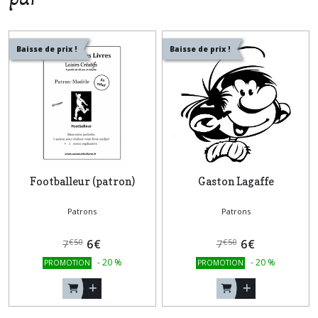
Baisse de prix !
Baisse de prix !
Footballeur (patron)
Gaston Lagaffe
Patrons
Patrons
6
€
6
€
€
50
€
50
7
7
-
20
%
-
20
%
PROMOTION
PROMOTION