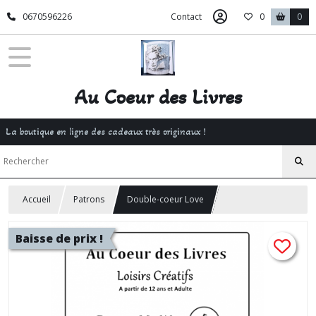
0670596226
Contact
0
0
Au Coeur des Livres
La boutique en ligne des cadeaux très originaux !
Accueil
Patrons
Double-coeur Love
Baisse de prix !