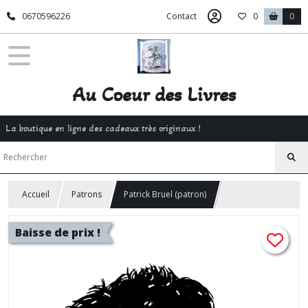
0670596226
Contact
0
0
Au Coeur des Livres
La boutique en ligne des cadeaux très originaux !
Accueil
Patrons
Patrick Bruel (patron)
Baisse de prix !