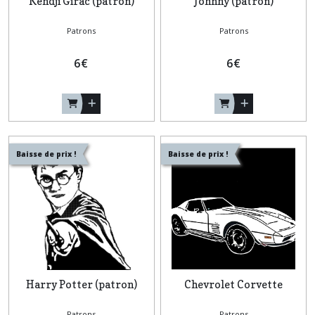
Kendji Girac (patron)
Johnny (patron)
Patrons
Patrons
6
€
6
€
Baisse de prix !
Baisse de prix !
Harry Potter (patron)
Chevrolet Corvette
Patrons
Patrons