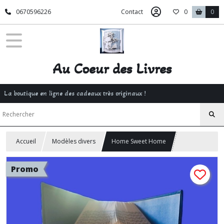
0670596226
Contact
0
0
Au Coeur des Livres
La boutique en ligne des cadeaux très originaux !
Accueil
Modèles divers
Home Sweet Home
Promo