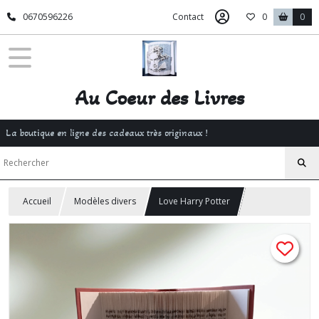
0670596226
Contact
0
0
Au Coeur des Livres
La boutique en ligne des cadeaux très originaux !
Accueil
Modèles divers
Love Harry Potter