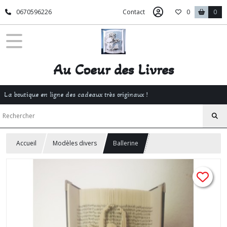
0670596226
Contact
0
0
Au Coeur des Livres
La boutique en ligne des cadeaux très originaux !
Accueil
Modèles divers
Ballerine