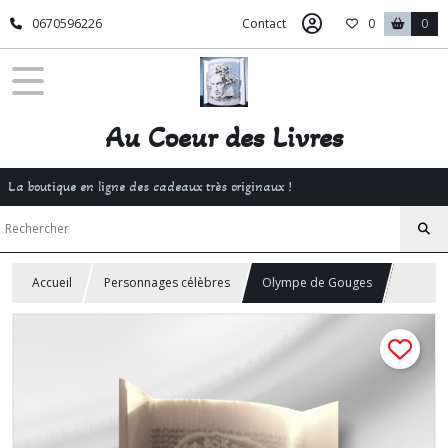
0670596226
Contact
0
0
Au Coeur des Livres
La boutique en ligne des cadeaux très originaux !
Accueil
Personnages célèbres
Olympe de Gouges