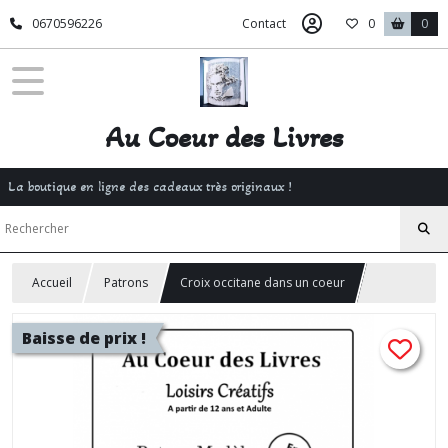
0670596226
Contact
0
0
Au Coeur des Livres
La boutique en ligne des cadeaux très originaux !
Accueil
Patrons
Croix occitane dans un coeur
Baisse de prix !