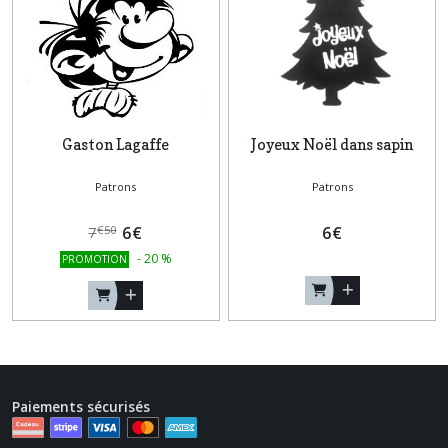
Gaston Lagaffe
Joyeux Noël dans sapin
Patrons
Patrons
6
€
6
€
€
50
7
-
20
%
PROMOTION
Paiements sécurisés