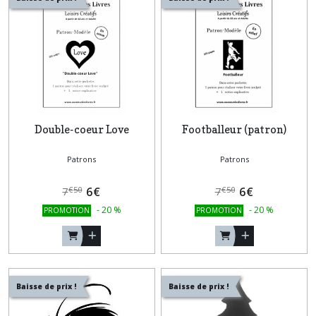
Double-coeur Love
Footballeur (patron)
Patrons
Patrons
6
€
6
€
€
50
€
50
7
7
-
20
%
-
20
%
PROMOTION
PROMOTION
Baisse de prix !
Baisse de prix !