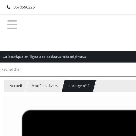
0670596226
La boutique en ligne des cadeaux très originaux !
Accueil
Modèles divers
Horloge n° 1