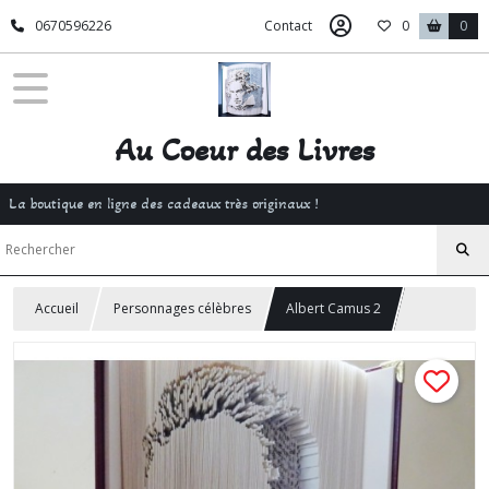
0670596226
Contact
0
0
Au Coeur des Livres
La boutique en ligne des cadeaux très originaux !
Accueil
Personnages célèbres
Albert Camus 2